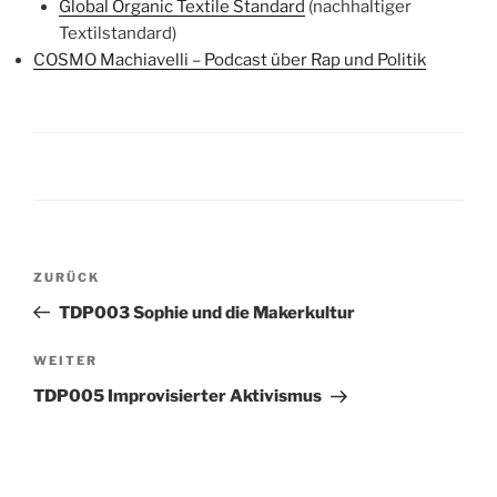
Global Organic Textile Standard
(nachhaltiger
Textilstandard)
COSMO Machiavelli – Podcast über Rap und Politik
Beitragsnavigation
Vorheriger
ZURÜCK
Beitrag
TDP003 Sophie und die Makerkultur
Nächster
WEITER
Beitrag
TDP005 Improvisierter Aktivismus