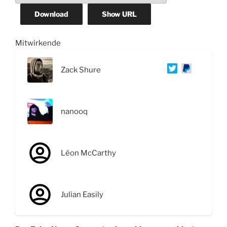
Download
Show URL
Mitwirkende
Zack Shure
nanooq
Léon McCarthy
Julian Easily