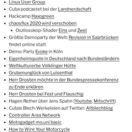
Linux User Group
Cuba podcastet bei der
Landnerdschaft
Hackcamp
Haxogreen
chaosflux 2020 wird verschoben
Oszilosokop-Shader
Eins
und
Zwei
Größte Demoparty der Welt:
Revision in Saarbrücken
findet online statt
Demo-Party
Evoke
in Köln
Eigenheimquote in Deutschland nach Bundesländern
Weltkulturerbe Völklinger Hütte
Grubenunglück von Luisenthal
Herr Drosten möchte in der Bundespressekonferenz
zu Ende erklären
Herr Drosten bei Fest und Flauschig
Hagen Rether über Jens Spahn (
Youtube
,
Mitschrift
)
Cubas Blech-Werkeleien auf Twitter:
Altblechblog
Controller Area Network
Motogadget mo.uni basic
How to Wire Your Motorcycle