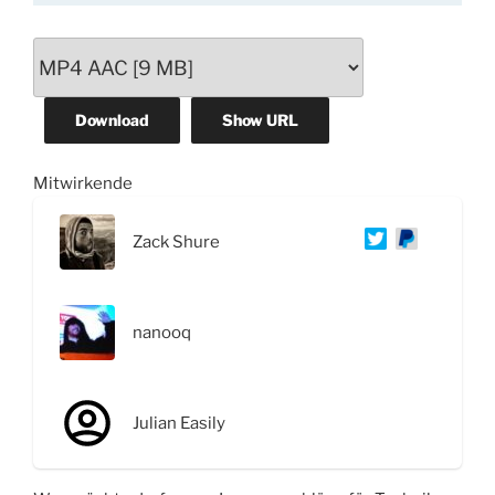
Download
Show URL
Mitwirkende
Zack Shure
nanooq
Julian Easily