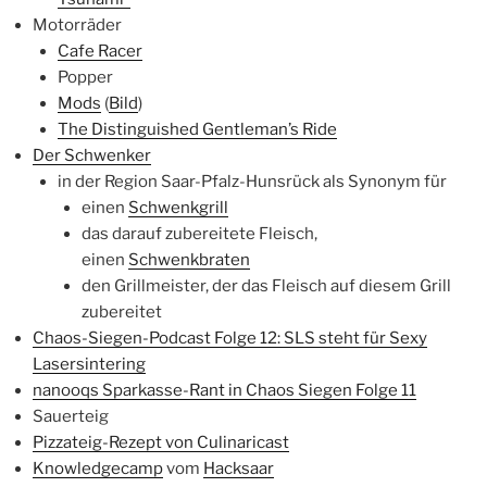
Motorräder
Cafe Racer
Popper
Mods
(
Bild
)
The Distinguished Gentleman’s Ride
Der Schwenker
in der Region Saar-Pfalz-Hunsrück als Synonym für
einen
Schwenkgrill
das darauf zubereitete Fleisch,
einen
Schwenkbraten
den Grillmeister, der das Fleisch auf diesem Grill
zubereitet
Chaos-Siegen-Podcast Folge 12: SLS steht für Sexy
Lasersintering
nanooqs Sparkasse-Rant in Chaos Siegen Folge 11
Sauerteig
Pizzateig-Rezept von Culinaricast
Knowledgecamp
vom
Hacksaar