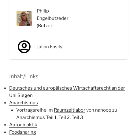
Philip
Engelbutzeder
(Butze)
Julian Easily
Inhalt/Links
Deutsches und europäisches Wirtschaftsrecht an der
Uni Siegen
Anarchismus
Vortragsreihe im
Raumzeitlabor
von nanooq zu
Anarchismus
Teil 1
,
Teil 2
,
Teil 3
Autodidaktik
Foodsharing